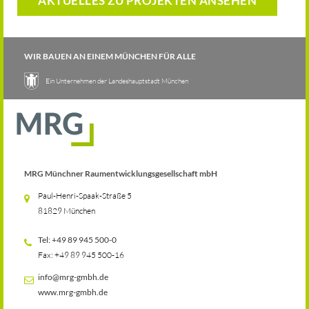
AKTUELLES ZU PROJEKTEN ANSEHEN
WIR BAUEN AN EINEM MÜNCHEN FÜR ALLE
Ein Unternehmen der Landeshauptstadt München
BERUFLICHES SCHULZENTRUM
ASTRID-LINDGREN-STRASSE 1-3
MRG Münchner Raumentwicklungsgesellschaft mbH
Paul-Henri-Spaak-Straße 5

81829 München
Tel: +49 89 945 500-0

Fax: +49 89 945 500-16
info@mrg-gmbh.de

www.mrg-gmbh.de