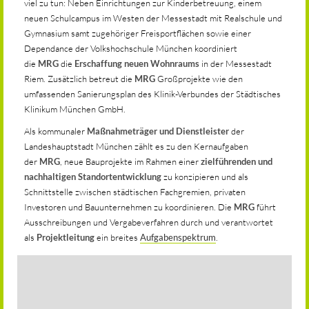
viel zu tun: Neben Einrichtungen zur Kinderbetreuung, einem
neuen Schulcampus im Westen der Messestadt mit Realschule und
Gymnasium samt zugehöriger Freisportflächen sowie einer
Dependance der Volkshochschule München koordiniert
die
MRG
die
Erschaffung neuen Wohnraums
in der Messestadt
Riem. Zusätzlich betreut die
MRG
Großprojekte wie den
umfassenden Sanierungsplan des Klinik-Verbundes der Städtisches
Klinikum München GmbH.
Als kommunaler
Maßnahmeträger und Dienstleister
der
Landeshauptstadt München zählt es zu den Kernaufgaben
der
MRG
, neue Bauprojekte im Rahmen einer
zielführenden und
nachhaltigen Standortentwicklung
zu konzipieren und als
Schnittstelle zwischen städtischen Fachgremien, privaten
Investoren und Bauunternehmen zu koordinieren. Die
MRG
führt
Ausschreibungen und Vergabeverfahren durch und verantwortet
als
Projektleitung
ein breites
Aufgabenspektrum
.