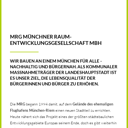
01
03
MRG MÜNCHNER RAUM-
ENTWICKLUNGSGESELLSCHAFT MBH
WIR BAUEN AN EINEM MÜNCHEN FÜR ALLE -
NACHHALTIG UND BÜRGERNAH. ALS KOMMUNALER
MASSNAHMETRÄGER DER LANDESHAUPTSTADT IST E
S UNSER ZIEL, DIE LEBENSQUALITÄT DER B
ÜRGERINNEN UND BÜRGER ZU ERHÖHEN.
Die
MRG
begann 1994 damit, auf dem
Gelände des ehemaligen
Flughafens München-Riem
einen neuen Stadtteil zu errichten.
Heute nähert sich das Projekt eines der größten städtebaulichen
Entwicklungsgebiete Europas seinem Ende, doch es gibt weiterhin