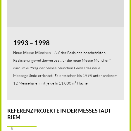
1993 – 1998
Neue Messe München
– Auf der Basis des beschränkten
Realisierungswettbewerbes „für die neue Messe München“
wird im Auftrag der Messe München GmbH das neue
Messegelände errichtet. Es entstehen bis 1998 unter anderem
12 Messehallen mit jeweils 11.000 m² Fläche.
REFERENZPROJEKTE IN DER MESSESTADT
RIEM

