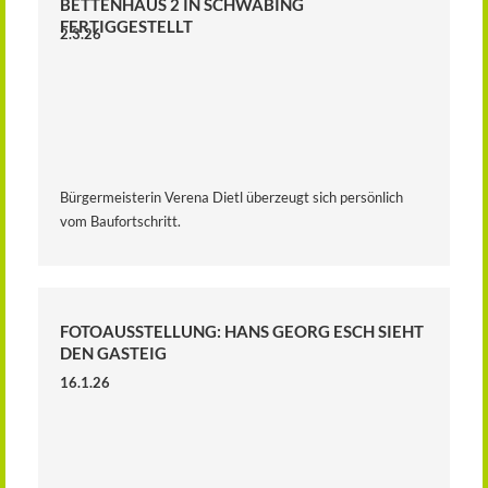
BETTENHAUS 2 IN SCHWABING
FERTIGGESTELLT
2.3.26
Bürgermeisterin Verena Dietl überzeugt sich persönlich
vom Baufortschritt.
FOTOAUSSTELLUNG: HANS GEORG ESCH SIEHT
DEN GASTEIG
16.1.26