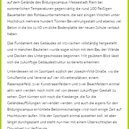
auf dem Gelände des Bildungscampus Messestadt Riem bei
sommerlichen Temperaturen gegenwärtig die rund 100 fleißigen
Bauarbeiter des Rohbauunternehmens, die seit einigen Wochen unter
Hochdruck mehrere hundert Tonnen Bewehrungsstahl und ebenso viel
Beton in die bis zu 80 cm dicke Bodenplatte der neuen Schule verbaut
haben.
Das Fundament des Gebäudes ist inzwischen vollständig hergestellt
und in manchen Bauteilen wurde sogar schon mit dem Bau der Wände
und Decken des Untergeschosses begonnen. Mit geübtem Blick lässt
sich die zukünftige Gebäudestruktur so bereits erkennen.
Unterdessen ist im Sportpark südlich der Joseph-Wild-Straße, wo die
Schulfamilie und Vereine auf vier Allwetterplätzen, einem
Rasenspielfeld, zwei Kunstrasenfeldern und zwei Beachfeldern einmal
aktiv sein werden, noch nicht viel von dessen zukünftiger Gestalt zu
sehen. Dort türmen sich noch die Kiesberge, die für die
Geländeauffüllungen verwendet werden, und auch die eigens für den
Bildungscampus errichtete Betonmischanlage wird noch einige Zeit auf
Hochtouren laufen. Wie der Sportpark einmal aussehen soll, ist aber
längst durchgeplant und steht nun hier mit einem Übersichtsplan als
Download zur Verfügung.