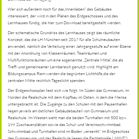
Wer sich außerdem noch für das„Innenleben“ des Gebäudes
interessiert, der wird in den Plänen des Erdgeschosses und des
Lernhauses fündig, die hier zum Download bereitgestellt werden.
Der schematische Grundriss des Lernhauses zeigt das räumliche
Konzept, das die LH München seit 2017 für alle Schulneubauten
anwendet, nämlich die Verteilung einer Jahrgangsstufe auf einer Ebene
mit der Anordnung von Klassenräumen, Teamräumen und
Multifunktionsräumen um eine sogenannte „Zentrale Mitte“, die als
Treff- und gemeinsamer Lernbereich genutzt wird. Highlight am
Bildungscampus Riem werden die begrünten Lichthöfe,die der
zentralen Mitte reichlich Tageslicht spenden.
Der Erdgeschossplan liest sich wie folgt: Im Süden das Gymnasium, im
Norden die Realschule mit dem Kopfbau im Osten, in dem die Mensa
untergebracht ist. Die Zugänge zu den Schulen mit den Pausenhallen
liegen jeweils am östlichen Gebäudebauteil von Gymnasium und
Realschule. Im Westen sieht man die beiden Turnhallen mit 500 bzw.
199 Zuschauerplätzen sowie das Schul- und Vereinsschwimmbad.
Schwimmbad und Turnhallen sind im Boden „versenkt“. Im Erdgeschoss
des Gymnasiums und der Realschule liegen die Fachlehrsäle („MINT“),