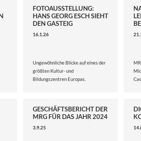
FOTOAUSSTELLUNG:
N
N
HANS GEORG ESCH SIEHT
LE
DEN GASTEIG
B
16.1.26
21.
Ungewöhnliche Blicke auf eines der
MRG
größten Kultur- und
Mic
Bildungszentren Europas.
Cas
GESCHÄFTSBERICHT DER
DI
MRG FÜR DAS JAHR 2024
K
3.9.25
14.