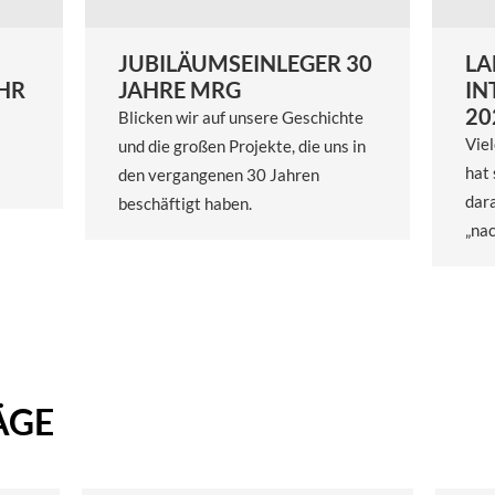
JUBILÄUMSEINLEGER 30
LA
AHR
JAHRE MRG
IN
20
Blicken wir auf unsere Geschichte
Viel
und die großen Projekte, die uns in
hat 
den vergangenen 30 Jahren
dara
beschäftigt haben.
„nac
ÄGE