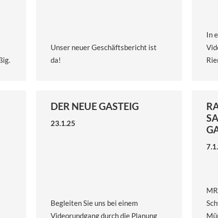
In 
Unser neuer Geschäftsbericht ist
Vid
ßig.
da!
Rie
DER NEUE GASTEIG
R
SA
23.1.25
GA
7.1
MRG
Begleiten Sie uns bei einem
Sch
Videorundgang durch die Planung
Mün