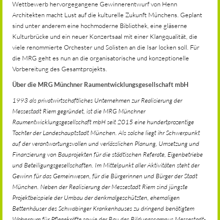
Wettbewerb hervorgegangene Gewinnerentwurf von Henn
Architekten macht Lust auf die kulturelle Zukunft Münchens. Geplant
sind unter anderem eine hochmoderne Bibliothek, eine gläserne
Kulturbrücke und ein neuer Konzertsaal mit einer Klangqualität, die
viele renommierte Orchester und Solisten an die Isar locken soll. Für
die MRG geht es nun an die organisatorische und konzeptionelle
Vorbereitung des Gesamtprojekts.
Über die MRG Münchner Raumentwicklungsgesellschaft mbH
1993 als privatwirtschaftliches Unternehmen zur Realisierung der
Messestadt Riem gegründet, ist die MRG Münchner
Raumentwicklungsgesellschaft mbH seit 2015 eine hundertprozentige
Tochter der Landeshauptstadt München. Als solche liegt ihr Schwerpunkt
auf der verantwortungsvollen und verlässlichen Planung, Umsetzung und
Finanzierung von Bauprojekten für die städtischen Referate, Eigenbetriebe
und Beteiligungsgesellschaften. Im Mittelpunkt aller Aktivitäten steht der
Gewinn für das Gemeinwesen, für die Bürgerinnen und Bürger der Stadt
München. Neben der Realisierung der Messestadt Riem sind jüngste
Projektbeispiele der Umbau der denkmalgeschützten, ehemaligen
Bettenhäuser des Schwabinger Krankenhauses zu dringend benötigtem
Wohnraum für Pflegekräfte sowie der Bau des Bildungscampus Messestadt-