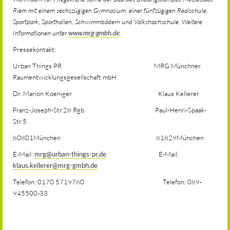
Riem mit einem sechszügigen Gymnasium, einer fünfzügigen Realschule,
Sportpark, Sporthallen, Schwimmbädern und Volkshochschule. Weitere
Informationen unter
www.mrg-gmbh.de
.
Pressekontakt:
Urban Things PR MRG Münchner
Raumentwicklungsgesellschaft mbH
Dr. Marion Koeniger Klaus Kellerer
Franz-Joseph-Str.28 Rgb. Paul-Henri-Spaak-
Str.5
80801München 81829München
E-Mail:
mrg@urban-things-pr.de
E-Mail:
klaus.kellerer@mrg-gmbh.de
Telefon: 0170 5719760 Telefon: 089-
945500-33