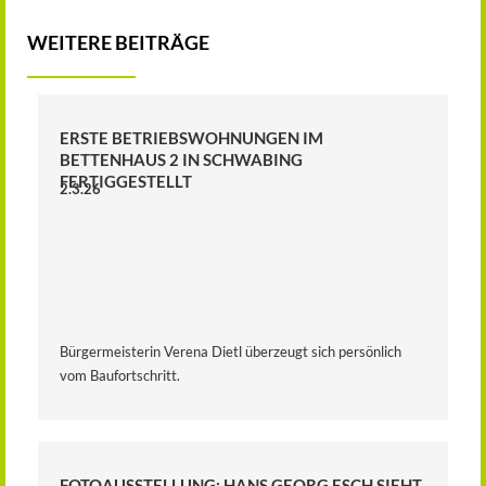
WEITERE BEITRÄGE
ERSTE BETRIEBSWOHNUNGEN IM
BETTENHAUS 2 IN SCHWABING
FERTIGGESTELLT
2.3.26
Bürgermeisterin Verena Dietl überzeugt sich persönlich
vom Baufortschritt.
FOTOAUSSTELLUNG: HANS GEORG ESCH SIEHT