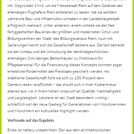
mit: Gegründet 1994, um die Messestadt Riem auf dem Gelände des
ehemaligen Flughafens Riem entstehen zu lassen, hat sie seitdem
zahlreiche Bau- und Infrastrukturvorhaben in der Landeshauptstadt
erfolgreich realisiert. Unter anderem verantwortete sie den fast
fertiggestellten Bau eines der größten und modernsten Schul- und
Bildungszentren der Stadt: des Bildungscampus Riem. Auch mit
Sanierungen kennt sich die Gesellschaft bestens aus. Derzeit betreibt
sie den Umbau und die Umnutzung der denkmalgeschützten
ehemaligen Schwabinger Bettenhäuser zu Wohnraum für
Pflegepersonal. Für die Finanzierung dieses Konzepts konnten sogar
erhebliche Fördermittel des Freistaats gesichert werden. Als
städtische Gesellschaft fühlt sie sich zu 100 Prozent dem
Gemeinwesen verpflichtet – das drückt sich in ihrer Kostentreue
ebenso aus wie in ihrem hohen Anspruch an Qualität, Nachhaltigkeit
und Langlebigkeit. Letztere ist der Stadt besonders wichtig–
schließlich soll der neue Gasteig für Generationen von Münchnerinnen
und Münchnern ein kulturelles Highlight werden.
Vorfreude auf das Ergebnis
Eines ist nahezu unbestritten: Der aus dem architektonischen