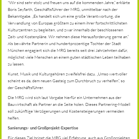
"Wir sind sehr stolz und freuen uns auf die kommenden Jahre,“ erklärte
Boris Seyfarth, Geschäftsführer der MRG, unmittelbar nach der
Bekanntgabe. „Es handelt sich um eine große Verantwortung, die
Verwandlung von Europas größtem zu einem ihrer fortschrittlichsten
Kulturzentren zu begleiten, und zwar innerhalb der beschlossenen
Zeit- und Kostenpläne. Wir nehmen diese Herausforderung gerne an.“
Als bewährte Partnerin und hundertprozentige Tochter der Stadt
München engagiert sich die MRG bereits seit drei Jahrzehnten dafür,
möglichst viele Menschen an einem guten städtischen Leben teilhaben
zu lassen.
Kunst, Musik und Kulturgehören zweifelsfrei dazu. „Umso wertvoller
scheint es da, dem neuen Gasteig zum Durchbruch zu verhelfen“, so
der Geschäftsführer.
Die MRG wird sich laut Vorgabe hierfür ein Unternehmen aus der
Bauwirtschaft als Partner an die Seite holen. Dieses Partnering-Modell
soll zukünftige Verzögerungen und Kostensteigerungen vermeiden
helfen.
Sanierungs- und Großprojekt-Expertise
Für dieses Ziel bringt die MRG viel Erfahrung, auch aus Großprojekten,