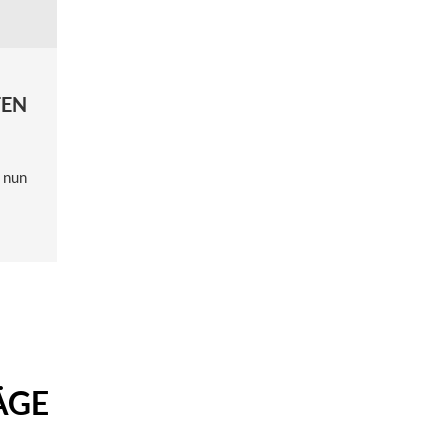
N A
 nun
ÄGE