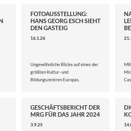
FOTOAUSSTELLUNG:
N
N
HANS GEORG ESCH SIEHT
LE
DEN GASTEIG
B
16.1.26
21.
Ungewöhnliche Blicke auf eines der
MRG
größten Kultur- und
Mic
Bildungszentren Europas.
Cas
GESCHÄFTSBERICHT DER
DI
MRG FÜR DAS JAHR 2024
K
3.9.25
14.