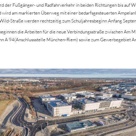
d der Fußgänger- und Radfahrverkehr in beiden Richtungen bis auf We
d wird am markierten Überweg mit einer bedarfsgesteuerten Ampelan
Wild-Straße werden rechtzeitig zum Schuljahresbeginn Anfang Septem
 beginnen die Arbeiten für die neue Verbindungsstraße zwischen Am Mi
bahn A 94(Anschlussstelle München-Riem) sowie zum Gewerbegebiet Am