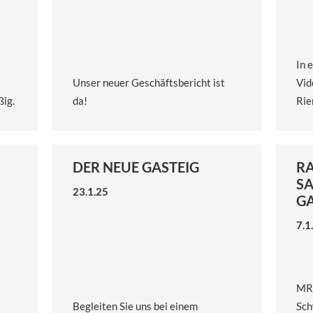
In 
Unser neuer Geschäftsbericht ist
Vid
ßig.
da!
Rie
DER NEUE GASTEIG
R
SA
23.1.25
GA
7.1
MRG
Begleiten Sie uns bei einem
Sch